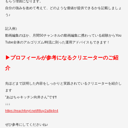
もらう理由になります。
自分の強みを改めて考えて、どのような価値が提供できるかを記載しましょ
う♪
記入例）
動画編集のほか、月間50チャンネルの動画編集に携わっている経験からYou
Tube全体のアルゴリズム/時流に則った運用アドバイスもできます！
▶︎プロフィールが参考になるクリエーターのご紹
介
先ほどまで説明した内容をしっかりと実践されているクリエーターを紹介し
ます
"あはちゃキッチン向井さん"です❗️
↓↓↓
https://reachforyt.net/f/8uy2a8k4n4
ぜひ参考にしてくださいね♪