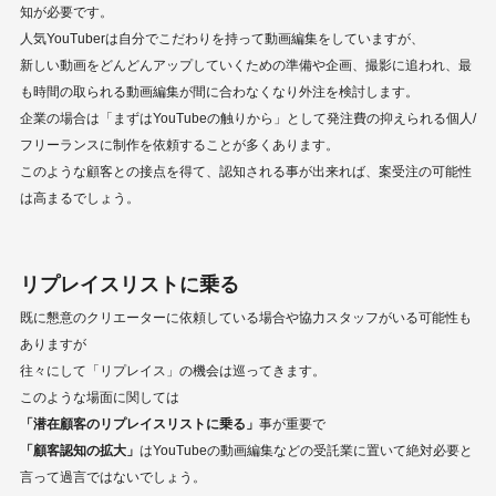
知が必要です。
人気YouTuberは自分でこだわりを持って動画編集をしていますが、
新しい動画をどんどんアップしていくための準備や企画、撮影に追われ、最
も時間の取られる動画編集が間に合わなくなり外注を検討します。
企業の場合は「まずはYouTubeの触りから」として発注費の抑えられる個人/
フリーランスに制作を依頼することが多くあります。
このような顧客との接点を得て、認知される事が出来れば、案受注の可能性
は高まるでしょう。
リプレイスリストに乗る
既に懇意のクリエーターに依頼している場合や協力スタッフがいる可能性も
ありますが
往々にして「リプレイス」の機会は巡ってきます。
このような場面に関しては
「潜在顧客のリプレイスリストに乗る」
事が重要で
「顧客認知の拡大
」
はYouTubeの動画編集などの受託業に置いて絶対必要と
言って過言ではないでしょう。