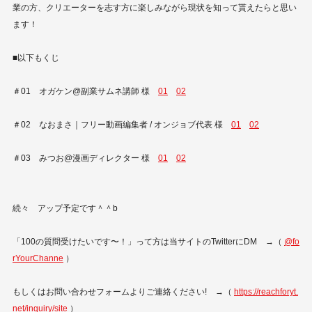
業の方、クリエーターを志す方に楽しみながら現状を知って貰えたらと思い
ます！
■以下もくじ
＃01 オガケン@副業サムネ講師 様
01
02
＃02 なおまさ｜フリー動画編集者 / オンジョブ代表 様
01
02
＃03 みつお@漫画ディレクター 様
01
02
続々 アップ予定です＾＾b
「100の質問受けたいです〜！」って方は当サイトのTwitterにDM →（
@fo
rYourChanne
）
もしくはお問い合わせフォームよりご連絡ください! →（
https://reachforyt.
net/inquiry/site
）