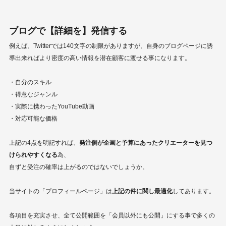
ブログで【詳細を】発信する
例えば、Twitterでは140文字の制限がありますが、自身のブログページに誘
導出来ればより密度の高い情報を潜在顧客に渡せる事になります。
・自分のスキル
・得意なジャンル
・実際に携わったYouTube動画
・対応可能な価格
上記の4点を明記すれば、
発注側が企画と予算にあったクリエーターを見つ
けられやすくなる
為、
自ずと受注の確率は上がるのではないでしょうか。
当サイトの「プロフィールページ」は
上記の件に関し最適化
してあります。
各項目を充実させ、全て公開範囲を「会員以外にも公開」にする事で多くの