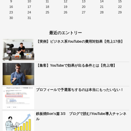
9
10
11
12
13
14
15
16
17
18
19
20
21
22
23
24
25
26
27
28
29
30
31
最近のエントリー
【実例】ビジネス系YouTubeの費用対効果【売上17倍】
【集客】YouTubeで効果が出る条件とは【売上増】
プロフィールで予選落ちするのは本当にもったいない！
鉄板焼Bon's篇 3/3 ブログで読む!YouTube導入チャンネ
ル