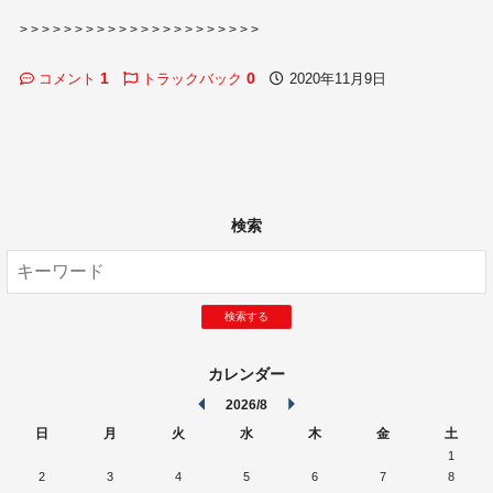
> > > > > > > > > > > > > > > > > > > > > >
1
0
コメント
トラックバック
2020年11月9日
検索
検索する
カレンダー
2026/8
日
月
火
水
木
金
土
1
2
3
4
5
6
7
8