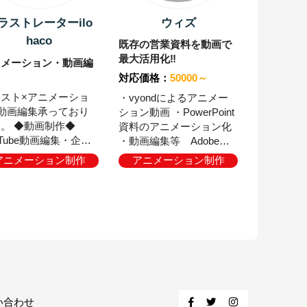
ラストレーターilo
ウィズ
haco
既存の営業資料を動画で
最大活用化‼
ニメーション・動画編
対応価格：
50000～
スト×アニメーショ
・vyondによるアニメー
動画編集承っており
ション動画 ・PowerPoint
画制作◆
資料のアニメーション化
uTube動画編集・企画
・動画編集等 Adobe系
作・アニメーション動
すべて網羅
アニメーション制作
アニメーション制作
OP・ED サムネ・チ
ネルアートなど。 ◆
ストデザイン◆ キャ
クターデザイン企画・
ＥＢサイトや広告のイ
ストカット・雑貨パッ
ジデザイン・LINEス
等など お気軽にご
ださい。 使用ソフ
llustrator ・
い合わせ