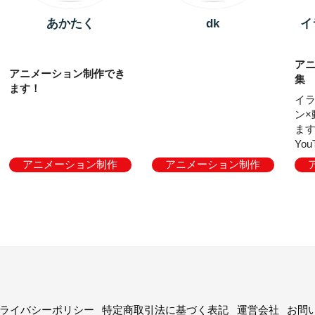
あかたく
dk
イ
ア
アニメーション制作でき
集
ます！
イラ
ン×
ます。 ◆動
Yo
制
アニメーション制作
アニメーション制作
画・
ャン
イラ
ラ
Ｗ
ラ
ケー
タンプ
相談く
ト ・I
ライバシーポリシー
特定商取引法に基づく表記
運営会社
お問