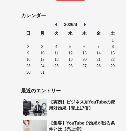
カレンダー
2026/8
日
月
火
水
木
金
土
1
2
3
4
5
6
7
8
9
10
11
12
13
14
15
16
17
18
19
20
21
22
23
24
25
26
27
28
29
30
31
最近のエントリー
【実例】ビジネス系YouTubeの費
用対効果【売上17倍】
【集客】YouTubeで効果が出る条
件とは【売上増】