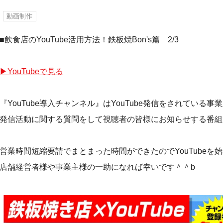
動画制作
■飲食店のYouTube活用方法！鉄板焼Bon's篇 2/3
▶︎YouTubeで見る
『YouTube導入チャンネル』はYouTube発信をされている事
発信活動に関する質問をして視聴者の皆様にお知らせする番
営業時間短縮要請でまとまった時間ができたのでYouTubeを
店舗経営者様や事業主様の一助になれば幸いです＾＾b