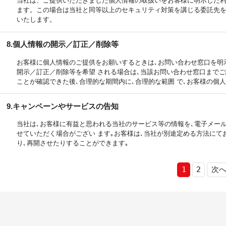
当社は、ご提供いただきました個人情報の取扱いをお客様に明示した
ます。この場合は当社と同等以上のセキュリティ対策を講じる委託先
いたします。
8.個人情報の開示／訂正／削除等
お客様に個人情報のご提供をお願いするときは､お問い合わせ窓口を明
開示／訂正／削除等を希望 される場合は､当該お問い合わせ窓口まで
ことが確認できた後､合理的な期間内に､合理的な範囲 で､お客様の個
9.キャンペーンやサービスの告知
当社は､お客様に有益と思われる当社のサービス等の情報を､電子メー
せていただく場合がござい ます｡お客様は､当社が別途定める方法にて
り､再開させたりすることができます｡
1
2
次