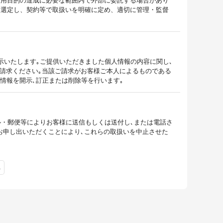
利用目的の達成に必要な範囲内で外部に委託する場合があり
を選定し、契約等で取扱いを明確に定め、適切に管理・監督
示いたします｡ご提供いただきました個人情報の内容に関し､
ご請求ください｡当該ご請求がお客様ご本人によるものである
人情報を開示､訂正または削除等を行います｡
ル・郵便等によりお客様に送信もしくは送付し､または電話さ
お申し出いただくことにより､これらの取扱いを中止させた
へ